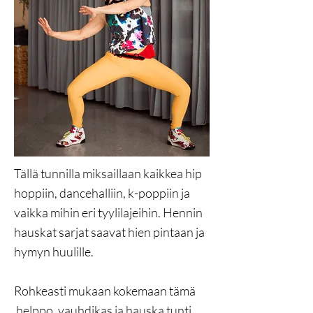
Tällä tunnilla miksaillaan kaikkea hip
hoppiin, dancehalliin, k-poppiin ja
vaikka mihin eri tyylilajeihin. Hennin
hauskat sarjat saavat hien pintaan ja
hymyn huulille.
Rohkeasti mukaan kokemaan tämä
helppo, vauhdikas ja hauska tunti.