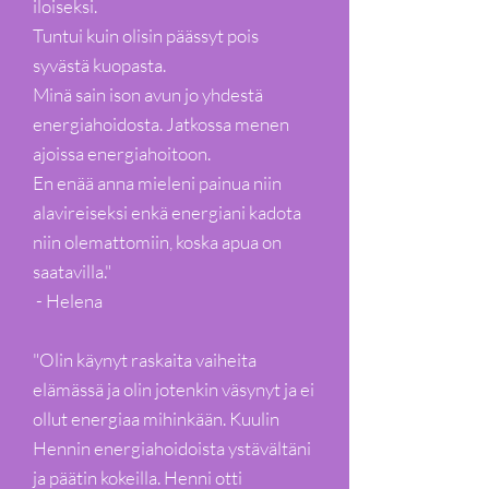
iloiseksi.
Tuntui kuin olisin päässyt pois
syvästä kuopasta.
Minä sain ison avun jo yhdestä
energiahoidosta. Jatkossa menen
ajoissa energiahoitoon.
En enää anna mieleni painua niin
alavireiseksi enkä energiani kadota
niin olemattomiin, koska apua on
saatavilla."
- Helena
"Olin käynyt raskaita vaiheita
elämässä ja olin jotenkin väsynyt ja ei
ollut energiaa mihinkään. Kuulin
Hennin energiahoidoista ystävältäni
ja päätin kokeilla. Henni otti