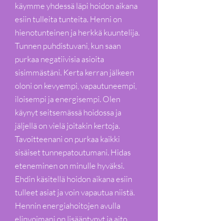
käymme yhdessä läpi hoidon aikana
esiin tulleita tunteita. Henni on
hienotunteinen ja herkkä kuuntelija.
Tunnen puhdistuvani, kun saan
purkaa negatiivisia asioita
sisimmästäni. Kerta kerran jälkeen
oloni on kevyempi, vapautuneempi,
iloisempi ja energisempi. Olen
käynyt seitsemässä hoidossa ja
jäljellä on vielä joitakin kertoja.
Tavoitteenani on purkaa kaikki
sisäiset tunnepatoutumani. Hidas
eteneminen on minulle hyväksi.
Ehdin käsitellä hoidon aikana esiin
tulleet asiat ja voin vapautua niistä.
Hennin energiahoitojen avulla
elinvoimani on lisääntynyt ja aito