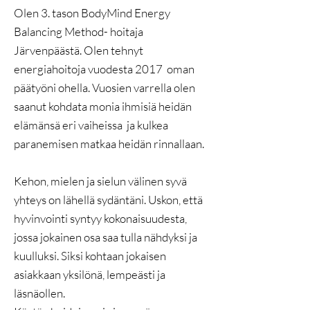
Olen 3. tason BodyMind Energy
Balancing Method- hoitaja
Järvenpäästä. Olen tehnyt
energiahoitoja vuodesta 2017 oman
päätyöni ohella. Vuosien varrella olen
saanut kohdata monia ihmisiä heidän
elämänsä eri vaiheissa ja kulkea
paranemisen matkaa heidän rinnallaan.
Kehon, mielen ja sielun välinen syvä
yhteys on lähellä sydäntäni. Uskon, että
hyvinvointi syntyy kokonaisuudesta,
jossa jokainen osa saa tulla nähdyksi ja
kuulluksi. Siksi kohtaan jokaisen
asiakkaan yksilönä, lempeästi ja
läsnäollen.