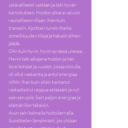
ystävällisesti vastaan ja teki hyvän
kartoituksen. Hoidon aikana vaivuin
rauhalliseen tilaan, ihan kuin
transsiin. Ajoittain tunsin ihania
onnellisuuden tiloja ja halusin siihen
jäädä.
Olin kuin hyvin, hyvin syvässä unessa.
Henni teki aikajana hoidon ja hän
löysi kohdat ja vuodet, joissa minulla
oli ollut raskainta ja antoi energiaa
niihin. Ihan kuin olisin kantanut
raskasta kivi reppua selässäni ja nyt
sain sen pois. Sain paljon energiaa ja
elämän ilon takaisin.
Avun sain kolmella hoito kerralla.
Suosittelen lämpimästi, jos yhtään