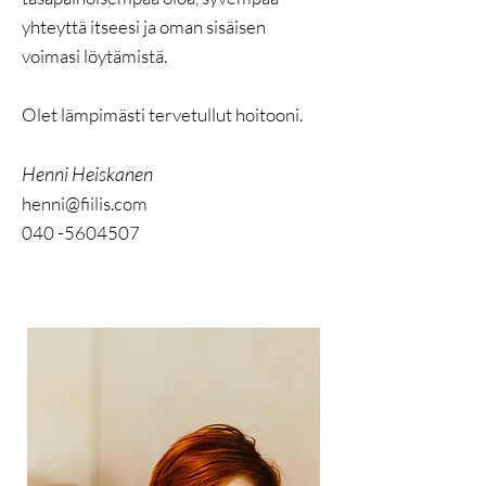
yhteyttä itseesi ja oman sisäisen
voimasi löytämistä.
Olet lämpimästi tervetullut hoitooni.
Henni Heiskanen
henni@fiilis.com
040 -5604507