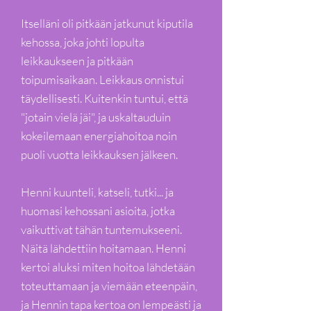
Itselläni oli pitkään jatkunut kiputila
kehossa, joka johti lopulta
leikkaukseen ja pitkään
toipumisaikaan. Leikkaus onnistui
täydellisesti. Kuitenkin tuntui, että
"jotain vielä jäi", ja uskaltauduin
kokeilemaan energiahoitoa noin
puoli vuotta leikkauksen jälkeen.
Henni kuunteli, katseli, tutki... ja
huomasi kehossani asioita, jotka
vaikuttivat tähän tuntemukseeni.
Näitä lähdettiin hoitamaan. Henni
kertoi aluksi miten hoitoa lähdetään
toteuttamaan ja viemään eteenpäin,
ja Hennin tapa kertoa on lempeästi ja