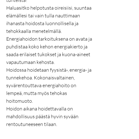
tunteista?
Haluasitko helpotusta oireisiisi, suuntaa
elämällesi tai vain tulla nauttimaan
ihanasta hoidosta luonnollisella ja
tehokkaalla menetelmällä.
Energiahoidon tarkoituksena on avata ja
puhdistaa koko kehon energiakierto ja
saada erilaiset tukokset ja kuona-aineet
vapautumaan kehosta.
Hoidossa hoidetaan fyysistä-, energia- ja
tunnekehoa. Kokonaisvaltainen,
syvärentouttava energiahoito on
lempeä, mutta myös tehokas
hoitomuoto.
Hoidon aikana hoidettavalla on
mahdollisuus päästä hyvin syvään
rentoutuneeseen tilaan.