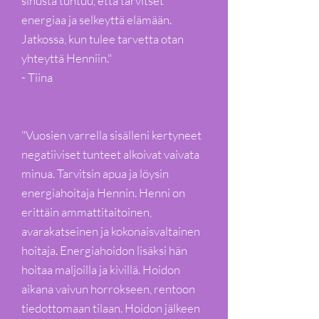
sinusta tuntuu, että tarvitset
energiaa ja selkeyttä elämään.
Jatkossa, kun tulee tarvetta otan
yhteyttä Henniin."
- Tiina
"Vuosien varrella sisälleni kertyneet
negatiiviset tunteet alkoivat vaivata
minua. Tarvitsin apua ja löysin
energiahoitaja Hennin. Henni on
erittäin ammattitaitoinen,
avarakatseinen ja kokonaisvaltainen
hoitaja. Energiahoidon lisäksi hän
hoitaa maljoilla ja kivillä. Hoidon
aikana vaivun horrokseen, rentoon
tiedottomaan tilaan. Hoidon jälkeen