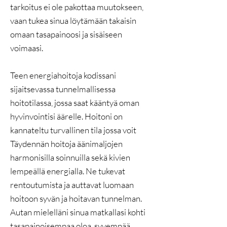
tarkoitus ei ole pakottaa muutokseen,
vaan tukea sinua löytämään takaisin
omaan tasapainoosi ja sisäiseen
voimaasi.
Teen energiahoitoja kodissani
sijaitsevassa tunnelmallisessa
hoitotilassa, jossa saat kääntyä oman
hyvinvointisi äärelle. Hoitoni on
kannateltu turvallinen tila jossa voit
Täydennän hoitoja äänimaljojen
harmonisilla soinnuilla sekä kivien
lempeällä energialla. Ne tukevat
rentoutumista ja auttavat luomaan
hoitoon syvän ja hoitavan tunnelman.
Autan mielelläni sinua matkallasi kohti
tasapainoisempaa oloa, syvempää