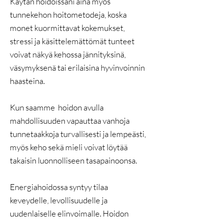
Käytän hoidoissani aina myös
tunnekehon hoitometodeja, koska
monet kuormittavat kokemukset,
stressi ja käsittelemättömät tunteet
voivat näkyä kehossa jännityksinä,
väsymyksenä tai erilaisina hyvinvoinnin
haasteina.
Kun saamme hoidon avulla
mahdollisuuden vapauttaa vanhoja
tunnetaakkoja turvallisesti ja lempeästi,
myös keho sekä mieli voivat löytää
takaisin luonnolliseen tasapainoonsa.
Energiahoidossa syntyy tilaa
keveydelle, levollisuudelle ja
uudenlaiselle elinvoimalle. Hoidon