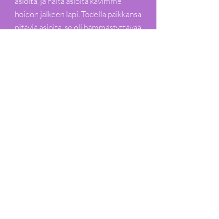
asioita, ja näitä asioita kävimme
hoidon jälkeen läpi. Todella paikkansa
pitäviä asioita, se oli hämmästyttävää
miten ne asiat tulivat selville ja esiin
kun mitään niistä ei oltu sanottu
ääneen.
Olen käynyt nyt 3 kertaa hoidossa, ja
viimeisimmällä kerralla Henni teki
EFT-menetelmällä hoidon heti
alkuun. 2 ensimmäistä kertaa olivat
energiahoitoja ja todella tarpeen,
jotta saatiin ns. kanavat auki. Henni
kertoi, että 95% tuntemuksistamme,
tunteistamme, ja ajatuksistamme
ovat alitajunnan tasolla, joita emme
itse välttämättä edes huomaa tai