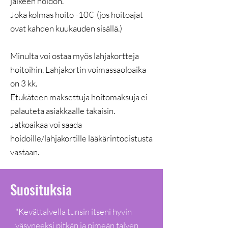
jälkeen hoidon.
Joka kolmas hoito -10€ (jos hoitoajat
ovat kahden kuukauden sisällä.)
Minulta voi ostaa myös lahjakortteja
hoitoihin. Lahjakortin voimassaoloaika
on 3 kk.
Etukäteen maksettuja hoitomaksuja ei
palauteta asiakkaalle takaisin.
Jatkoaikaa voi saada
hoidoille/lahjakortille lääkärintodistusta
vastaan.
Suosituksia
"Kevättalvella tunsin itseni hyvin
väsyneeksi pitkän ja pimeän talven