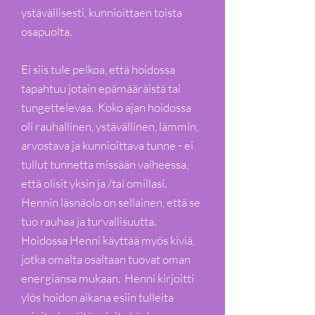
ystävällisesti, kunnioittaen toista
osapuolta.
Ei siis tule pelkoa, että hoidossa
tapahtuu jotain epämääräistä tai
tungettelevaa. Koko ajan hoidossa
oli rauhallinen, ystävällinen, lämmin,
arvostava ja kunnioittava tunne - ei
tullut tunnetta missään vaiheessa,
että olisit yksin ja /tai omillasi.
Hennin läsnäolo on sellainen, että se
tuo rauhaa ja turvallisuutta.
Hoidossa Henni käyttää myös kiviä,
jotka omalta osaltaan tuovat oman
energiansa mukaan. Henni kirjoitti
ylös hoidon aikana esiin tulleita