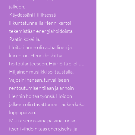
jälkeen.
Käydessäni Fiiliksessä
liikuntatunneilla Henni kertoi
tekemistään energiahoidoista.
Päätin kokeilla.
Hoitotilanne oli rauhallinen ja
kiireetön. Henni keskittyi
hoitotilanteeseen. Häiriöitä ei ollut.
Hiljainen musiikki soi taustalla.
Vajosin ihanaan, turvalliseen
rentoutumisen tilaan ja annoin
Hennin hoitaa työnsä. Hoidon
jälkeen olin tavattoman raukea koko
loppupäivän.
Mutta seuraavina päivinä tunsin
itseni vihdoin taas energiseksi ja