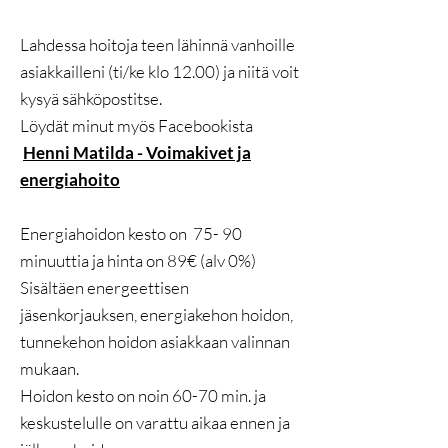
Lahdessa hoitoja teen lähinnä vanhoille
asiakkailleni (ti/ke klo 12.00) ja niitä voit
kysyä sähköpostitse.
Löydät minut myös Facebookista
Henni Matilda - Voimakivet ja
energiahoito
Energiahoidon kesto on 75- 90
minuuttia ja hinta on 89€ (alv 0%)
Sisältäen energeettisen
jäsenkorjauksen, energiakehon hoidon,
tunnekehon hoidon asiakkaan valinnan
mukaan.
Hoidon kesto on noin 60-70 min. ja
keskustelulle on varattu aikaa ennen ja