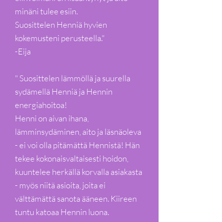
minäni tulee esiin.
Suosittelen Henniä hyvien
kokemusteni perusteella."
-Eija
" Suosittelen lämmöllä ja suurella
sydämellä Henniä ja Hennin
energiahoitoa!
Henni on aivan ihana,
lämminsydäminen, aito ja läsnäoleva
- ei voi olla pitämättä Hennistä! Hän
tekee kokonaisvaltaisesti hoidon,
kuuntelee herkällä korvalla asiakasta
- myös niitä asioita, joita ei
välttämättä sanota ääneen. Kiireen
tuntu katoaa Hennin luona.