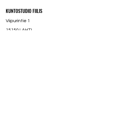
KUNTOSTUDIO FIILIS
Viipurintie 1
15150 LAHTI
info@fiilis.com
050-5503637
Tietosuojaseloste
© 2023 Kuntostudio Fiilis
Pikalinkit
Ryhmäliikuntatunnit
Hyvä tietää