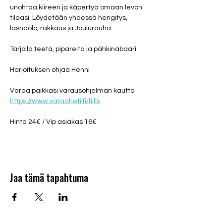
unohtaa kiireen ja käpertyä omaan levon 
tilaasi. Löydetään yhdessä hengitys, 
läsnäolo, rakkaus ja Joulurauha.
Tarjolla teetä, pipareita ja pähkinäbaari
Harjoituksen ohjaa Henni
Varaa paikkasi varausohjelman kautta 
https://www.varaaheti.fi/fiilis
Hinta 24€ / Vip asiakas 16€
Jaa tämä tapahtuma