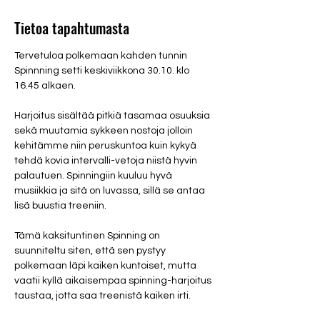
Tietoa tapahtumasta
Tervetuloa polkemaan kahden tunnin 
Spinnning setti keskiviikkona 30.10. klo 
16.45 alkaen.
Harjoitus sisältää pitkiä tasamaa osuuksia 
sekä muutamia sykkeen nostoja jolloin 
kehitämme niin peruskuntoa kuin kykyä 
tehdä kovia intervalli-vetoja niistä hyvin 
palautuen. Spinningiin kuuluu hyvä 
musiikkia ja sitä on luvassa, sillä se antaa 
lisä buustia treeniin.
Tämä kaksituntinen Spinning on 
suunniteltu siten, että sen pystyy 
polkemaan läpi kaiken kuntoiset, mutta 
vaatii kyllä aikaisempaa spinning-harjoitus 
taustaa, jotta saa treenistä kaiken irti.