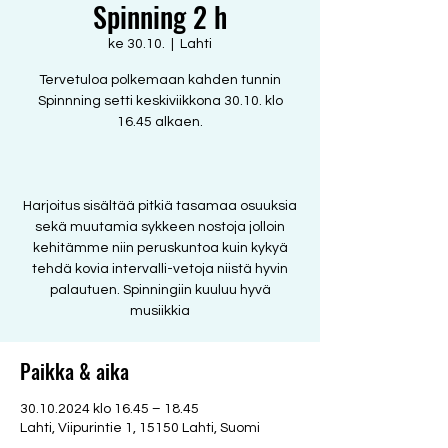
Spinning 2 h
ke 30.10.
  |  
Lahti
Tervetuloa polkemaan kahden tunnin
Spinnning setti keskiviikkona 30.10. klo
16.45 alkaen.
Harjoitus sisältää pitkiä tasamaa osuuksia
sekä muutamia sykkeen nostoja jolloin
kehitämme niin peruskuntoa kuin kykyä
tehdä kovia intervalli-vetoja niistä hyvin
palautuen. Spinningiin kuuluu hyvä
musiikkia
Paikka & aika
30.10.2024 klo 16.45 – 18.45
Lahti, Viipurintie 1, 15150 Lahti, Suomi