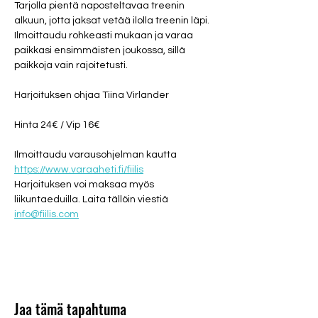
Tarjolla pientä naposteltavaa treenin 
alkuun, jotta jaksat vetää ilolla treenin läpi. 
Ilmoittaudu rohkeasti mukaan ja varaa 
paikkasi ensimmäisten joukossa, sillä 
paikkoja vain rajoitetusti.
Harjoituksen ohjaa Tiina Virlander
Hinta 24€ / Vip 16€
Ilmoittaudu varausohjelman kautta 
https://www.varaaheti.fi/fiilis
Harjoituksen voi maksaa myös 
liikuntaeduilla. Laita tällöin viestiä 
info@fiilis.com
Jaa tämä tapahtuma