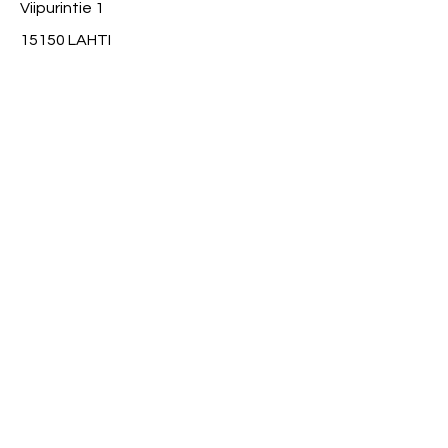
Viipurintie 1
15150 LAHTI
info@fiilis.com
050-5503637
Tietosuojaseloste
© 2023 Kuntostudio Fiilis
Pikalinkit
Ryhmäliikuntatunnit
Hyvä tietää
Hinnasto
Varaa tunti