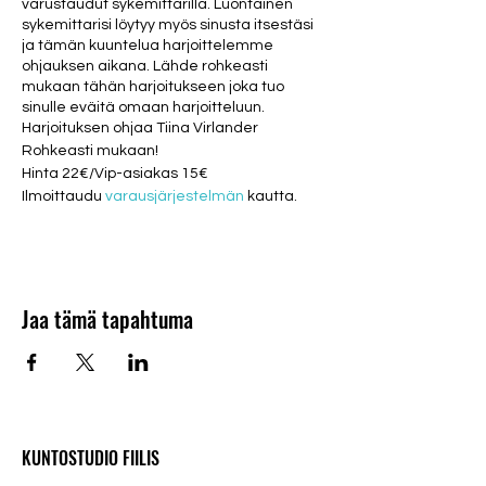
varustaudut sykemittarilla. Luontainen
sykemittarisi löytyy myös sinusta itsestäsi
ja tämän kuuntelua harjoittelemme
ohjauksen aikana. Lähde rohkeasti
mukaan tähän harjoitukseen joka tuo
sinulle eväitä omaan harjoitteluun.
Harjoituksen ohjaa Tiina Virlander
Rohkeasti mukaan!
Hinta 22€/Vip-asiakas 15€
Ilmoittaudu
varausjärjestelmän
kautta.
Jaa tämä tapahtuma
KUNTOSTUDIO FIILIS