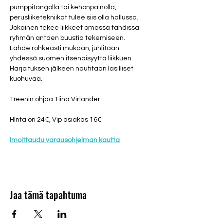
pumppitangolla tai kehonpainolla, 
perusliiketekniikat tulee siis olla hallussa. 
Jokainen tekee liikkeet omassa tahdissa 
ryhmän antaen buustia tekemiseen. 
Lähde rohkeasti mukaan, juhlitaan 
yhdessä suomen itsenäisyyttä liikkuen. 
Harjoituksen jälkeen nautitaan lasilliset 
kuohuvaa.
Treenin ohjaa Tiina Virlander
HInta on 24€, Vip asiakas 16€
lmoittaudu varausohjelman kautta
Jaa tämä tapahtuma