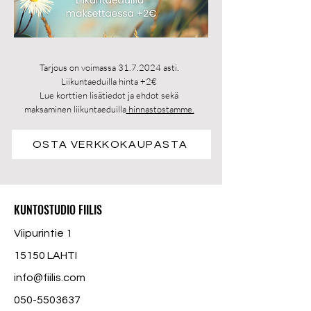
Tarjous on voimassa
31.7.2024
asti.
Liikuntaeduilla hinta +2€
Lue korttien lisätiedot ja ehdot sekä
maksaminen liikuntaeduilla
hinnastostamme.
OSTA VERKKOKAUPASTA
KUNTOSTUDIO FIILIS
Viipurintie 1
15150 LAHTI
info@fiilis.com
050-5503637