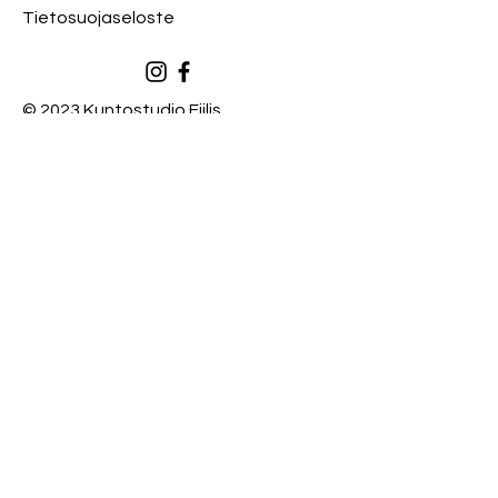
Tietosuojaseloste
© 2023 Kuntostudio Fiilis
Pikalinkit
Ryhmäliikuntatunnit
Hyvä tietää
Hinnasto
Varaa tunti
Kassan aukiolo