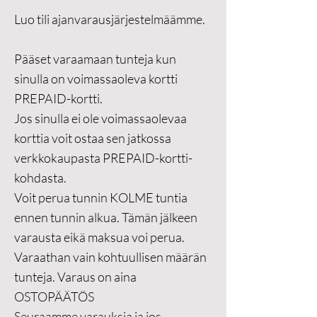
Luo tili
ajanvarausjärjestelmäämme.
Pääset varaamaan tunteja kun
sinulla on voimassaoleva kortti
PREPAID-kortti.
Jos sinulla ei ole voimassaolevaa
korttia voit ostaa sen jatkossa
verkkokaupasta PREPAID-kortti-
kohdasta.
Voit perua tunnin KOLME tuntia
ennen tunnin alkua. Tämän jälkeen
varausta eikä maksua voi perua.
Varaathan vain kohtuullisen määrän
tunteja. Varaus on aina
OSTOPÄÄTÖS
Seuraamme varauksia ja jos