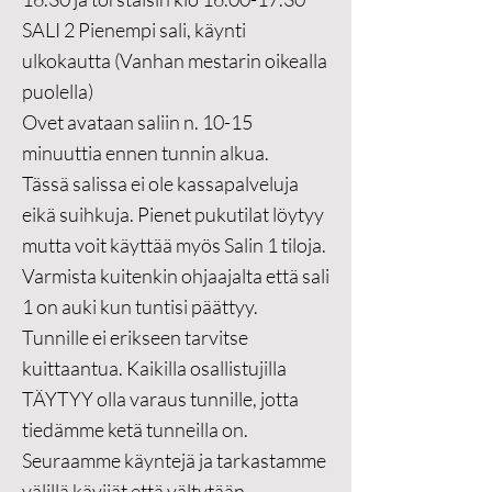
SALI 2 Pienempi sali, käynti
ulkokautta (Vanhan mestarin oikealla
puolella)
Ovet avataan saliin n. 10-15
minuuttia ennen tunnin alkua.
Tässä salissa ei ole kassapalveluja
eikä suihkuja. Pienet pukutilat löytyy
mutta voit käyttää myös Salin 1 tiloja.
Varmista kuitenkin ohjaajalta että sali
1 on auki kun tuntisi päättyy.
Tunnille ei erikseen tarvitse
kuittaantua. Kaikilla osallistujilla
TÄYTYY olla varaus tunnille, jotta
tiedämme ketä tunneilla on.
Seuraamme käyntejä ja tarkastamme
välillä kävijät että vältytään