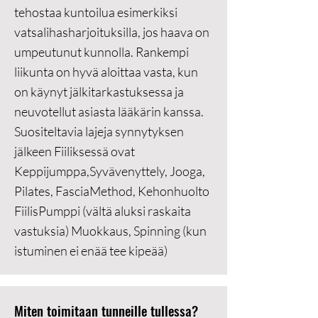
tehostaa kuntoilua esimerkiksi
vatsalihasharjoituksilla, jos haava on
umpeutunut kunnolla. Rankempi
liikunta on hyvä aloittaa vasta, kun
on käynyt jälkitarkastuksessa ja
neuvotellut asiasta lääkärin kanssa.
Suositeltavia lajeja synnytyksen
jälkeen Fiiliksessä ovat
Keppijumppa,Syvävenyttely, Jooga,
Pilates, FasciaMethod, Kehonhuolto
FiilisPumppi (vältä aluksi raskaita
vastuksia) Muokkaus, Spinning (kun
istuminen ei enää tee kipeää)
Miten toimitaan tunneille tullessa?