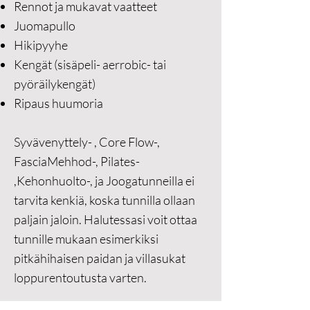
Rennot ja mukavat vaatteet
Juomapullo
Hikipyyhe
Kengät (sisäpeli- aerrobic- tai
pyöräilykengät)
Ripaus huumoria
Syvävenyttely- , Core Flow-,
FasciaMehhod-, Pilates-
,Kehonhuolto-, ja Joogatunneilla ei
tarvita kenkiä, koska tunnilla ollaan
paljain jaloin. Halutessasi voit ottaa
tunnille mukaan esimerkiksi
pitkähihaisen paidan ja villasukat
loppurentoutusta varten.