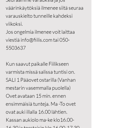
väärinkäytöksiä ilmenee siitä seuraa
varauskielto tunneille kahdeksi
viikoksi.
Jos ongelmia ilmenee voit laittaa
viestiä
info@fiilis.com
tai
050-
5503637
Kun saavut paikalle Fiilikseen
varmista missä salissa tuntisi on.
SALI 1 Pääovet ostarilla (Vanhan
mestarin vasemmalla puolella)
Ovet avataan 15 min. ennen
ensimmäisiä tunteja. Ma -To ovet
ovat auki illalla 16.00 lähtien.
Kassan aukiolo
ma-ke klo16.00-
16.30 ja torstaisin klo 16.00-17.30