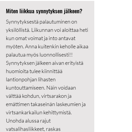
Miten liikkua synnytyksen jälkeen?
Synnytyksestä palautuminen on
yksilöllistä. Liikunnan voi aloittaa heti
kun omat voimat ja into antavat
myöten. Anna kuitenkin keholle aikaa
palautua myös luonnollisesti!!
Synnytyksen jälkeen aivan erityistä
huomioita tulee kiinnittää
lantionpohjan lihasten
kuntouttamiseen. Näin voidaan
välttää kohdun, virtsarakon ja
emättimen takaseinän laskeumien ja
virtsankarkailun kehittymistä.
Unohda alussa rajut
vatsalihasliikkeet, raskas