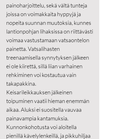
painoharjoittelu, sekä vältä tunteja
joissa on voimakkaita hyppyjä ja
nopeita suunnan muutoksia, kunnes
lantionpohjan lihaksissa on riittävästi
voimaa vastustamaan vatsaontelon
painetta. Vatsalihasten
treenaamisella synnytyksen jälkeen
ei ole kiirettä, sillä liian varhainen
rehkiminen voi kostautua vain
takapakkina.
Keisarileikkauksen jälkeinen
toipuminen vaatii hieman enemmän
aikaa. Aluksi ei suositella vauvaa
painavampia kantamuksia.
Kunnonkohotusta voi aloitella
pienillä kävelylenkeillä, ja pikkuhiljaa