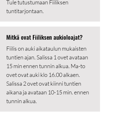
Tule tutustumaan Fiiliksen
tuntitarjontaan.
Mitkä ovat Fiiliksen aukioloajat?
Fiilis on auki aikataulun mukaisten
tuntien ajan. Salissa 1 ovet avataan
15 min ennen tunnin alkua. Ma-to
ovet ovat auki klo 16.00 alkaen.
Salissa 2 ovet ovat kiinni tuntien
aikana ja avataan 10-15 min. ennen
tunnin alkua.
Mikä on ikäraja tunneille?
Ikäraja tunneillemme on 16 vuotta.